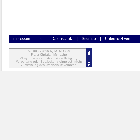
Impressum
|
§
|
Datenschutz
|
Sitemap
|
Unterstützt von...
© 1995 -
2026
by MENI.COM
Franz Christian Menacher
All rights reserved. Jede Vervielfältigung,
Verwertung oder Bearbeitung ohne schriftliche
Zustimmung des Urhebers ist verboten.