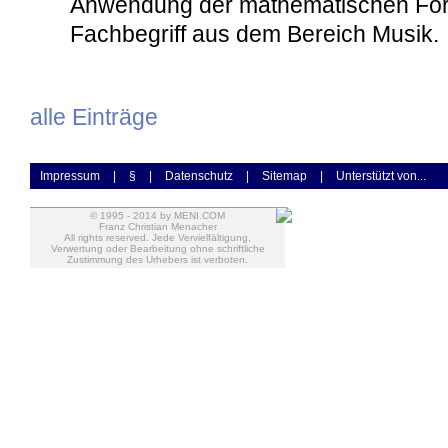
Anwendung der mathematischen Form
Fachbegriff aus dem Bereich Musik.
alle Einträge
Impressum
|
§
|
Datenschutz
|
Sitemap
|
Unterstützt von...
© 1995 -
2014
by MENI.COM
Franz Christian Menacher
All rights reserved. Jede Vervielfältigung,
Verwertung oder Bearbeitung ohne schriftliche
Zustimmung des Urhebers ist verboten.