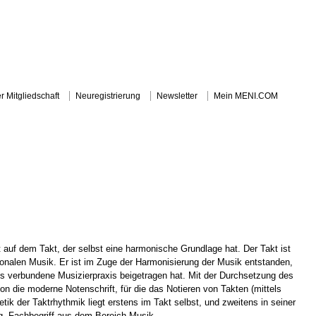
r Mitgliedschaft
Neuregistrierung
Newsletter
Mein MENI.COM
I.COM
KÜNSTLERSUCHE
MUSEUM- UND GALERIESUCHE
SERVIC
auf dem Takt, der selbst eine harmonische Grundlage hat. Der Takt ist
tonalen Musik. Er ist im Zuge der Harmonisierung der Musik entstanden,
s verbundene Musizierpraxis beigetragen hat. Mit der Durchsetzung des
n die moderne Notenschrift, für die das Notieren von Takten (mittels
etik der Taktrhythmik liegt erstens im Takt selbst, und zweitens in seiner
g. Fachbegriff aus dem Bereich Musik.