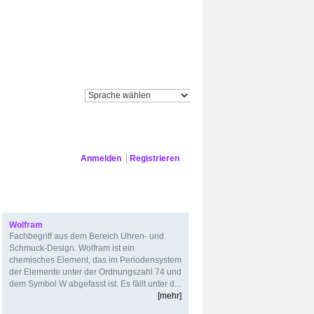
ES
FIRMA
Anmelden
Registrieren
Veranstaltungskalender
Lexikon
Wolfram
Fachbegriff aus dem Bereich Uhren- und
Schmuck-Design. Wolfram ist ein
chemisches Element, das im Periodensystem
der Elemente unter der Ordnungszahl 74 und
dem Symbol W abgefasst ist. Es fällt unter d...
[mehr]