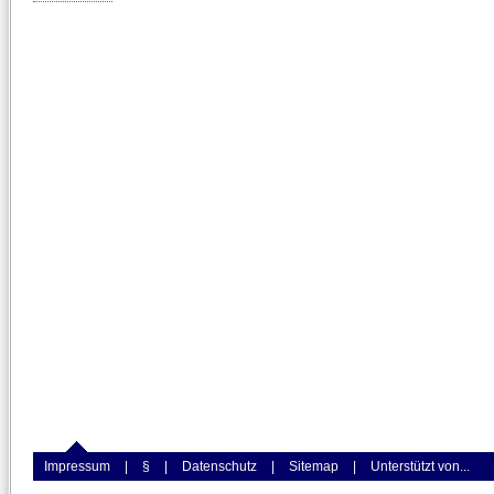
Impressum
|
§
|
Datenschutz
|
Sitemap
|
Unterstützt von...