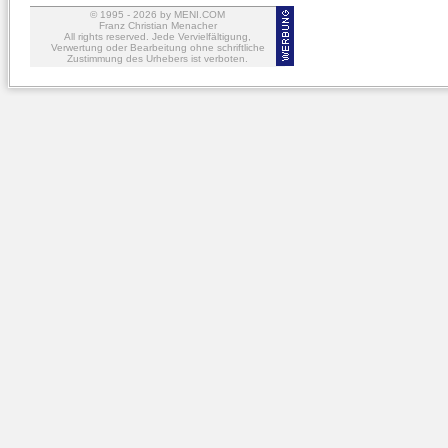
© 1995 -
2026
by MENI.COM
Franz Christian Menacher
All rights reserved. Jede Vervielfältigung,
Verwertung oder Bearbeitung ohne schriftliche
Zustimmung des Urhebers ist verboten.