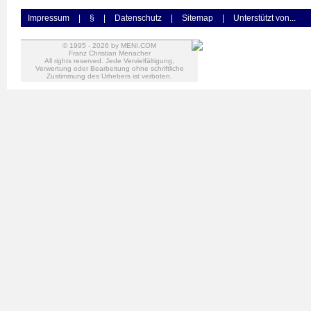
Impressum
|
§
|
Datenschutz
|
Sitemap
|
Unterstützt von...
© 1995 -
2026
by MENI.COM
Franz Christian Menacher
All rights reserved. Jede Vervielfältigung,
Verwertung oder Bearbeitung ohne schriftliche
Zustimmung des Urhebers ist verboten.