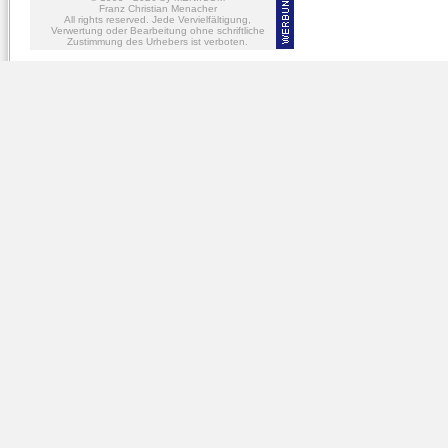
Franz Christian Menacher
All rights reserved. Jede Vervielfältigung,
Verwertung oder Bearbeitung ohne schriftliche
Zustimmung des Urhebers ist verboten.