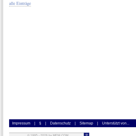
alle Einträge
Impressum
|
§
|
Datenschutz
|
Sitemap
|
Unterstützt von...
© 1995 -
2026
by MENI.COM