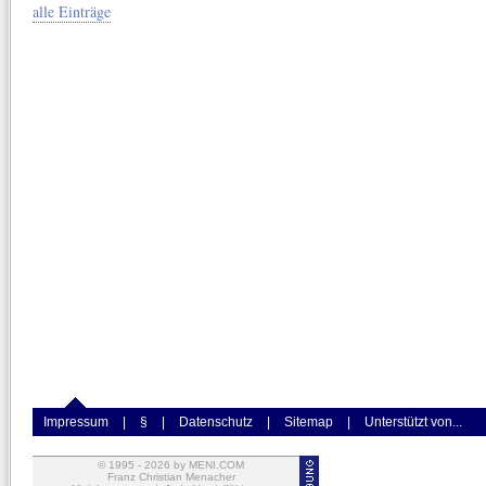
alle Einträge
Impressum
|
§
|
Datenschutz
|
Sitemap
|
Unterstützt von...
© 1995 -
2026
by MENI.COM
Franz Christian Menacher