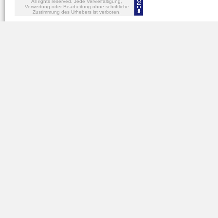
All rights reserved. Jede Vervielfältigung,
Verwertung oder Bearbeitung ohne schriftliche
Zustimmung des Urhebers ist verboten.