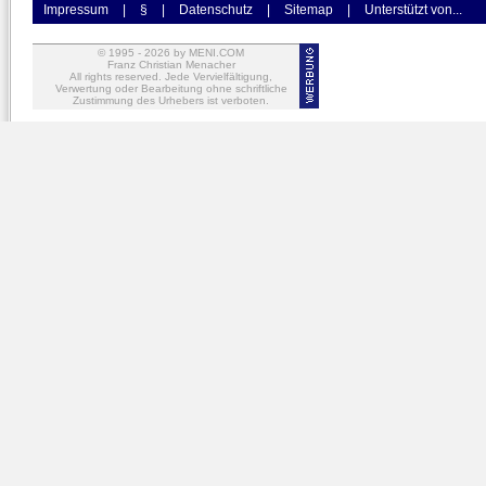
Impressum
|
§
|
Datenschutz
|
Sitemap
|
Unterstützt von...
© 1995 -
2026
by MENI.COM
Franz Christian Menacher
All rights reserved. Jede Vervielfältigung,
Verwertung oder Bearbeitung ohne schriftliche
Zustimmung des Urhebers ist verboten.