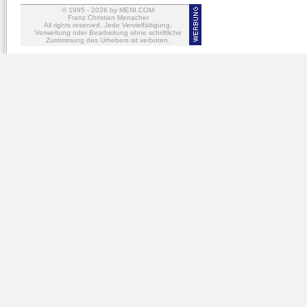
© 1995 -
2026
by MENI.COM
Franz Christian Menacher
All rights reserved. Jede Vervielfältigung,
Verwertung oder Bearbeitung ohne schriftliche
Zustimmung des Urhebers ist verboten.