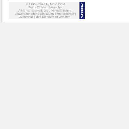
© 1995 -
2026
by MENI.COM
Franz Christian Menacher
All rights reserved. Jede Vervielfältigung,
Verwertung oder Bearbeitung ohne schriftliche
Zustimmung des Urhebers ist verboten.