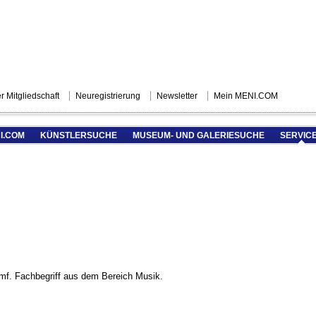
r Mitgliedschaft
Neuregistrierung
Newsletter
Mein MENI.COM
I.COM
KÜNSTLERSUCHE
MUSEUM- UND GALERIESUCHE
SERVIC
 mf. Fachbegriff aus dem Bereich Musik.