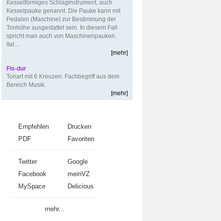
Kesselförmiges Schlaginstrument, auch
Kesselpauke genannt. Die Pauke kann mit
Pedalen (Maschine) zur Bestimmung der
Tonhöhe ausgestattet sein. In diesem Fall
spricht man auch von Maschinenpauken.
Ital...
[mehr]
Fis-dur
Tonart mit 6 Kreuzen. Fachbegriff aus dem
Bereich Musik.
[mehr]
Weiterempfehlen
Empfehlen
Drucken
PDF
Favoriten
Twitter
Google
Facebook
meinVZ
MySpace
Delicious
mehr...