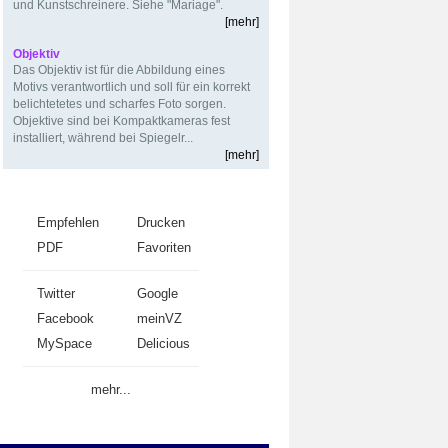
und Kunstschreinere. Siehe "Mariage".
[mehr]
Objektiv
Das Objektiv ist für die Abbildung eines
Motivs verantwortlich und soll für ein korrekt
belichtetetes und scharfes Foto sorgen.
Objektive sind bei Kompaktkameras fest
installiert, während bei Spiegelr...
[mehr]
Weiterempfehlen
Empfehlen
Drucken
PDF
Favoriten
Twitter
Google
Facebook
meinVZ
MySpace
Delicious
mehr...