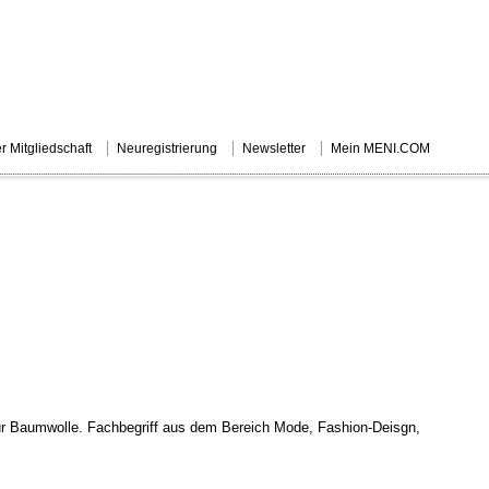
r Mitgliedschaft
Neuregistrierung
Newsletter
Mein MENI.COM
I.COM
KÜNSTLERSUCHE
MUSEUM- UND GALERIESUCHE
SERVIC
für Baumwolle. Fachbegriff aus dem Bereich Mode, Fashion-Deisgn,