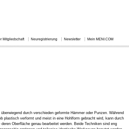
r Mitgliedschaft
Neuregistrierung
Newsletter
Mein MENI.COM
I.COM
KÜNSTLERSUCHE
MUSEUM- UND GALERIESUCHE
SERVIC
en überwiegend durch verschieden geformte Hämmer oder Punzen. Während
ob plastisch verformt und meist in eine Hohlform gebracht wird, kann durch
e deren Oberfläche genau bearbeitet werden. Beide Techniken sind eng