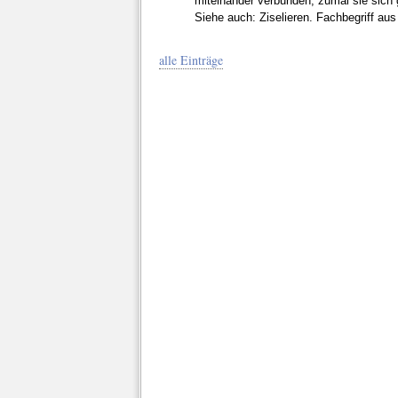
miteinander verbunden, zumal sie sich
Siehe auch: Ziselieren. Fachbegriff au
alle Einträge