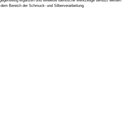
 gegenseitig ergänzen und teilweise identische Werkzeuge benutzt werden.
s dem Bereich der Schmuck- und Silberverarbeitung.