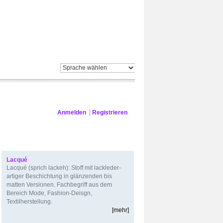
ES
FIRMA
Anmelden
Registrieren
Veranstaltungskalender
Lexikon
Lacqué
Lacqué (sprich lackeh): Stoff mit lackleder-
artiger Beschichtung in glänzenden bis
matten Versionen. Fachbegriff aus dem
Bereich Mode, Fashion-Deisgn,
Textilherstellung.
[mehr]