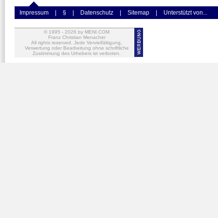
Impressum
|
§
|
Datenschutz
|
Sitemap
|
Unterstützt von...
© 1995 -
2026
by MENI.COM
Franz Christian Menacher
All rights reserved. Jede Vervielfältigung,
Verwertung oder Bearbeitung ohne schriftliche
Zustimmung des Urhebers ist verboten.