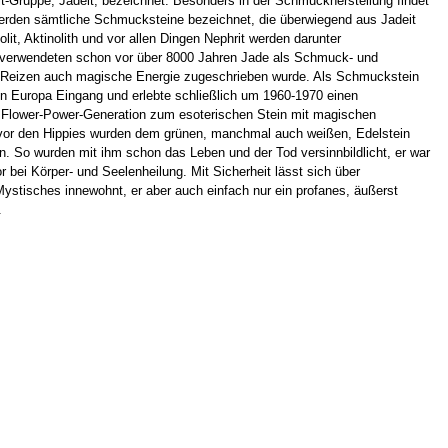
it-Gruppe, Jadeit, bezeichnet. Besonders in der Schmuckherstellung findet
werden sämtliche Schmucksteine bezeichnet, die überwiegend aus Jadeit
lit, Aktinolith und vor allen Dingen Nephrit werden darunter
verwendeten schon vor über 8000 Jahren Jade als Schmuck- und
n Reizen auch magische Energie zugeschrieben wurde. Als Schmuckstein
in Europa Eingang und erlebte schließlich um 1960-1970 einen
 Flower-Power-Generation zum esoterischen Stein mit magischen
ts vor den Hippies wurden dem grünen, manchmal auch weißen, Edelstein
. So wurden mit ihm schon das Leben und der Tod versinnbildlicht, er war
r bei Körper- und Seelenheilung. Mit Sicherheit lässt sich über
tisches innewohnt, er aber auch einfach nur ein profanes, äußerst
.