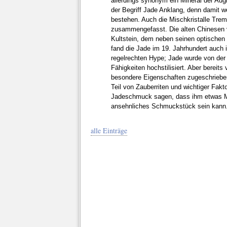
allerdings synonym ein Mineral der Aug
der Begriff Jade Anklang, denn damit 
bestehen. Auch die Mischkristalle Tremo
zusammengefasst. Die alten Chinesen 
Kultstein, dem neben seinen optische
fand die Jade im 19. Jahrhundert auch 
regelrechten Hype; Jade wurde von der
Fähigkeiten hochstilisiert. Aber berei
besondere Eigenschaften zugeschrieben
Teil von Zauberriten und wichtiger Fakto
Jadeschmuck sagen, dass ihm etwas Mys
ansehnliches Schmuckstück sein kann
alle Einträge