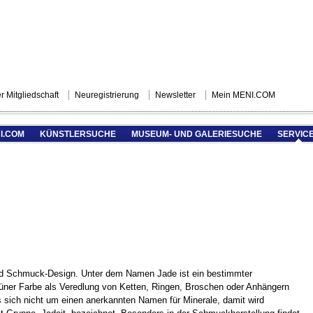
r Mitgliedschaft
Neuregistrierung
Newsletter
Mein MENI.COM
I.COM
KÜNSTLERSUCHE
MUSEUM- UND GALERIESUCHE
SERVIC
nd Schmuck-Design. Unter dem Namen Jade ist ein bestimmter
rüner Farbe als Veredlung von Ketten, Ringen, Broschen oder Anhängern
s sich nicht um einen anerkannten Namen für Minerale, damit wird