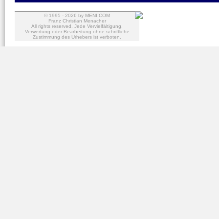
© 1995 -
2026
by MENI.COM
Franz Christian Menacher
All rights reserved. Jede Vervielfältigung,
Verwertung oder Bearbeitung ohne schriftliche
Zustimmung des Urhebers ist verboten.