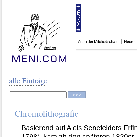
Arten der Mitgliedschaft
Neuregi
MENI.COM
KÜNSTLERSU
alle Einträge
Chromolithografie
Basierend auf Alois Senefelders Erfi
1798), kam ab den späteren 1820er 