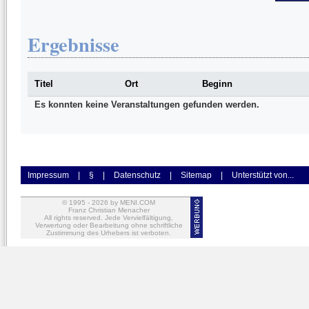
Ergebnisse
Titel
Ort
Beginn
Es konnten keine Veranstaltungen gefunden werden.
Impressum
|
§
|
Datenschutz
|
Sitemap
|
Unterstützt von...
© 1995 -
2026
by MENI.COM
Franz Christian Menacher
All rights reserved. Jede Vervielfältigung,
Verwertung oder Bearbeitung ohne schriftliche
Zustimmung des Urhebers ist verboten.